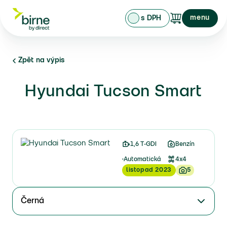
menu
s DPH
Zpět na výpis
Hyundai Tucson Smart
1,6 T-GDI
Benzín
Automatická
4x4
listopad 2023
5
Černá