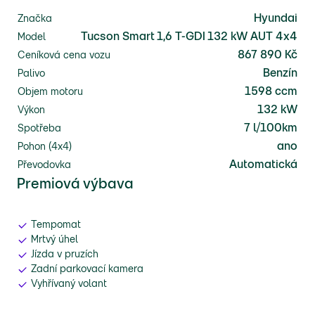
Hyundai
Značka
Tucson Smart 1,6 T-GDI 132 kW AUT 4x4
Model
867 890 Kč
Ceníková cena vozu
Benzín
Palivo
1598 ccm
Objem motoru
132 kW
Výkon
7 l/100km
Spotřeba
ano
Pohon (4x4)
Automatická
Převodovka
Premiová výbava
Tempomat
Mrtvý úhel
Jízda v pruzích
Zadní parkovací kamera
Vyhřívaný volant